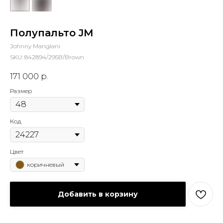
Полупальто JM
Johnny Manglani
SKU:
842894/295B/Brown
171 000
р.
Размер
Код
Цвет
коричневый
Добавить в корзину