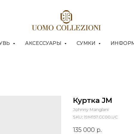
УВЬ
АКСЕССУАРЫ
СУМКИ
ИНФОР
Куртка JM
Johnny Manglani
SKU:
19M157.CC00.UC
135 000
р.