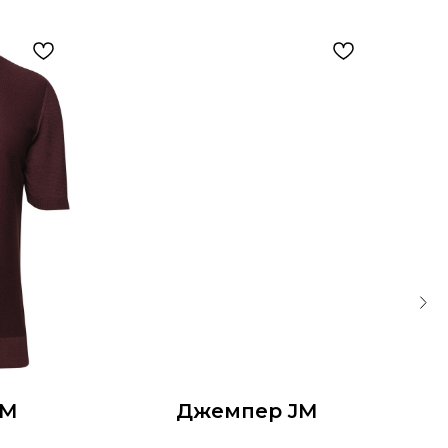
JM
Джемпер JM