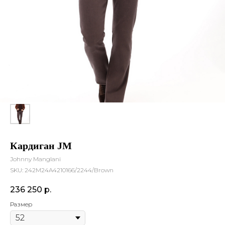
Кардиган JM
Johnny Manglani
SKU:
242M24A4210166/2244/Brown
236 250
р.
Размер