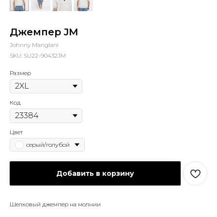
Джемпер JM
Johnny Manglani
SKU:
SU22-90432JM
Размер
Код
Цвет
серый/голубой
Добавить в корзину
Шелковый джемпер на молнии