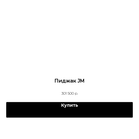
Пиджак JM
301 500
р.
Купить