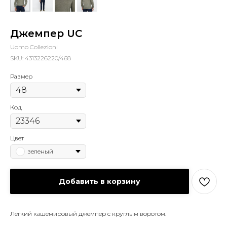
Джемпер UC
Uomo Collezioni
SKU:
4313226220/468
Размер
Код
Цвет
зеленый
Добавить в корзину
Легкий кашемировый джемпер с круглым воротом.