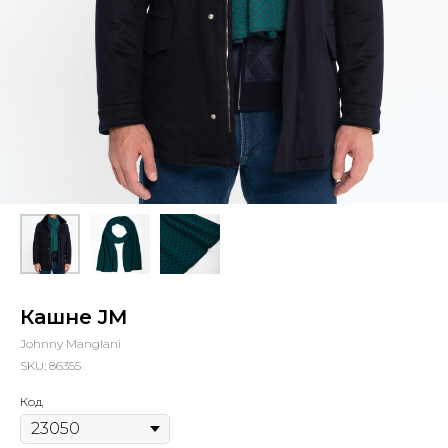
Кашне JM
Johnny Manglani
SKU:
86355
Код