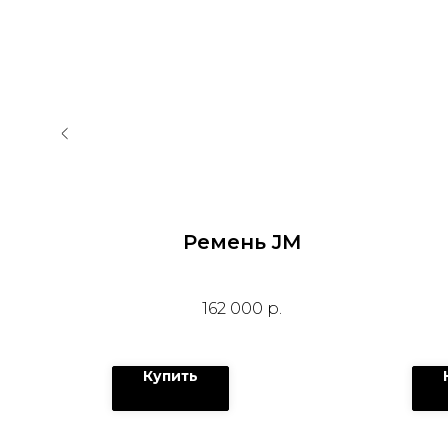
JM
Ремень JM
162 000
р.
Купить