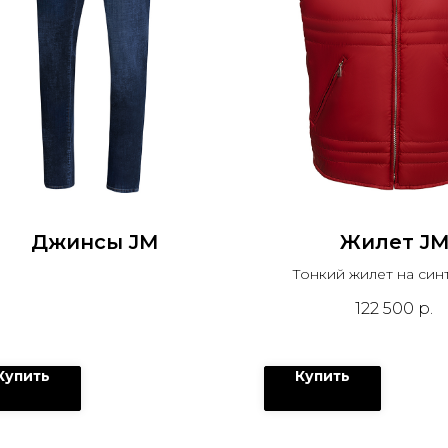
Джинсы JM
Жилет J
Тонкий жилет на син
122 500
р.
Купить
Купить