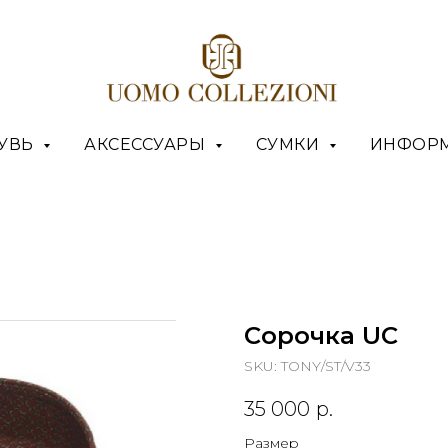
УВЬ
АКСЕССУАРЫ
СУМКИ
ИНФОР
Сорочка UC
SKU:
TONY/ST/V33
35 000
р.
Размер