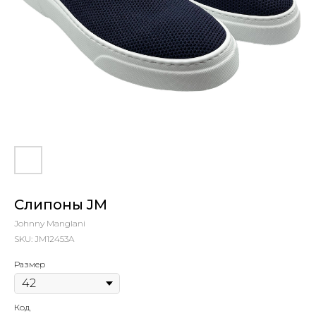
Слипоны JM
Johnny Manglani
SKU:
JM12453A
Размер
Код