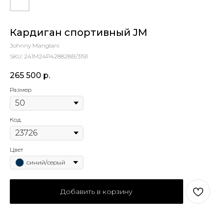
Кардиган cпортивный JM
Johnny Manglani
SKU:
241M24Р428828B/3191
265 500
р.
Размер
Код
Цвет
синий/серый
Добавить в корзину