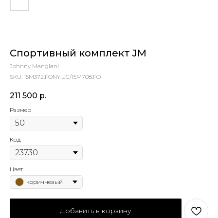
Спортивный комплект JM
Johnny Manglani
SKU:
15M372.FONY.UC/15M708.FO
211 500
р.
Размер
Код
Цвет
коричневый
Добавить в корзину