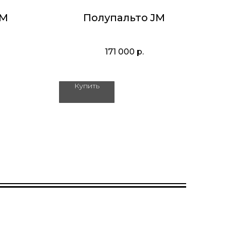
JM
Полупальто JM
171 000
р.
Купить