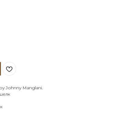
y Johnny Manglani.
 шелк
лк