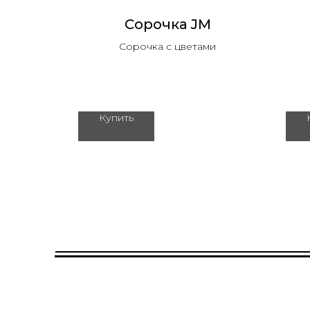
omo
Сорочка JM
Сорочка с цветами
том
Купить