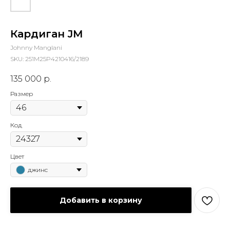
Кардиган JM
Johnny Manglani
SKU:
251M25P4210416/2189
135 000
р.
Размер
Код
Цвет
джинс
Добавить в корзину