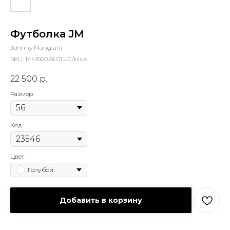
Футболка JM
Johnny Manglani
SKU:
14M660.AL01.UC/blue
22 500
р.
Размер
Код
Цвет
Голубой
Добавить в корзину