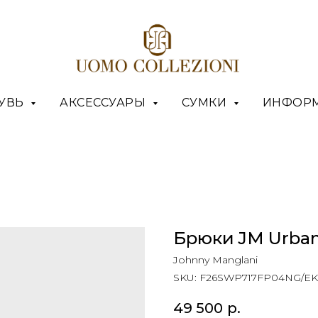
УВЬ
АКСЕССУАРЫ
СУМКИ
ИНФОР
Брюки JM Urba
Johnny Manglani
SKU:
F26SWP717FP04NG/EK
49 500
р.