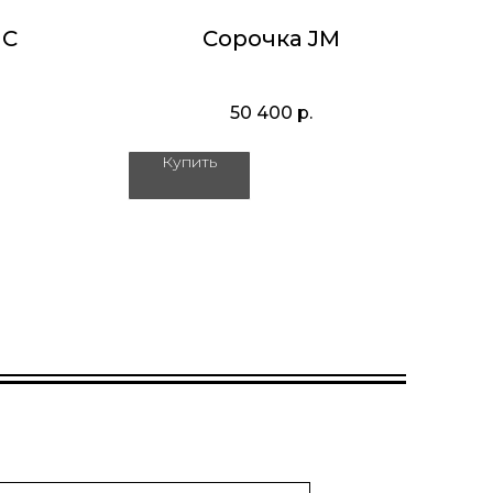
UC
Сорочка JM
50 400
р.
Купить