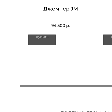
C
Джемпер JM
очка
94 500
р.
Купить