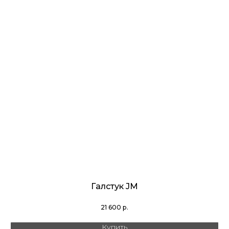
Галстук JM
21 600
р.
Купить